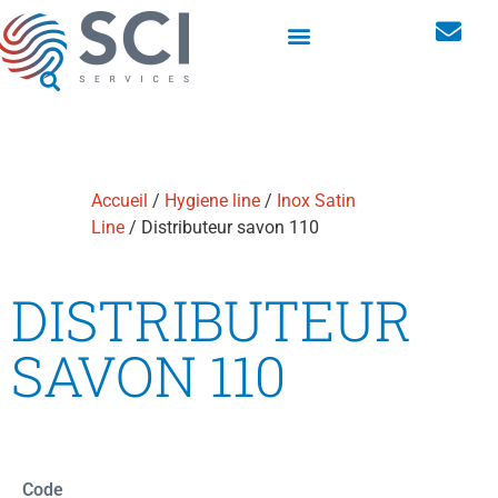
Armoires linge pour les vêtements professionnels
Accueil
/
Hygiene line
/
Inox Satin
Line
/ Distributeur savon 110
DISTRIBUTEUR
SAVON 110
Code