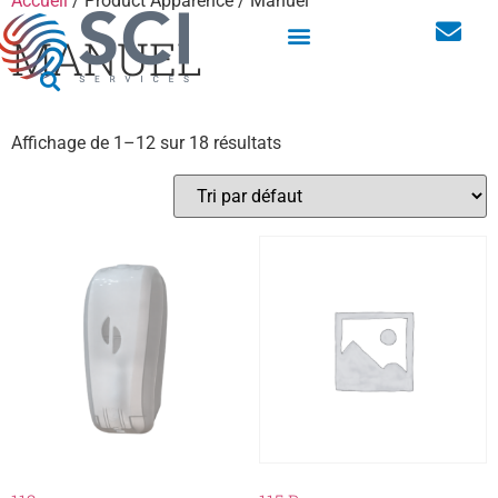
Accueil
/ Product Apparence / Manuel
MANUEL
Armoires linge pour les vêtements professionnels
Affichage de 1–12 sur 18 résultats