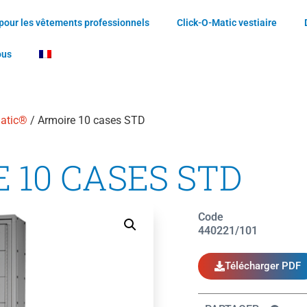
 pour les vêtements professionnels
Click-O-Matic vestiaire
ous
atic®
/ Armoire 10 cases STD
 10 CASES STD
Code
440221/101
Télécharger PDF