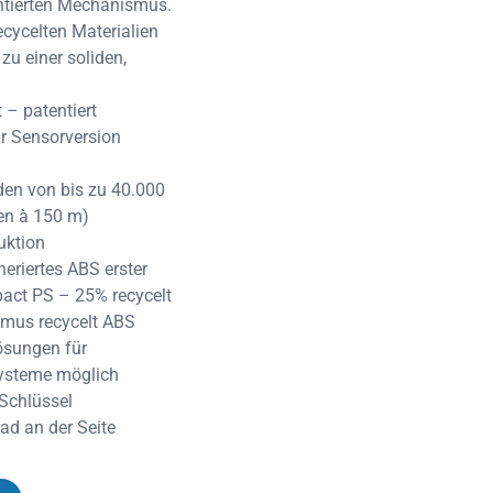
entierten Mechanismus.
cycelten Materialien
u einer soliden,
 – patentiert
ur Sensorversion
den von bis zu 40.000
len à 150 m)
uktion
eriertes ABS erster
pact PS – 25% recycelt
smus recycelt ABS
ösungen für
ysteme möglich
Schlüssel
rad an der Seite