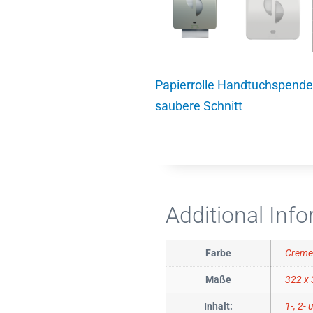
Papierrolle Handtuchspende
saubere Schnitt
Additional Inf
Farbe
Cremef
Maße
322 x
Inhalt:
1-, 2-