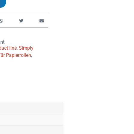
nt
uct line
,
Simply
ür Papierrollen
,