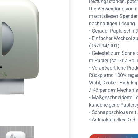
leistungsstarken, pat
Die Verwendung von re
macht diesen Spender z
nachhaltigen Lösung.
• Gerader Papierschnitt
• Einfacher Wechsel z
(057934/001)
• Getestet zum Schnei
m Papier (ca. 267 Rol
• Verantwortliche Prod
Rückplatte: 100% regen
Wahl, Deckel: High Im
/ Körper des Mechani
• Maßgeschneiderte L
kundeneigene Papiers
• Schnappschloss mit 
• Antibakterielles Dreh