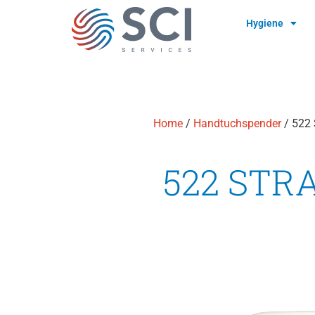
Hygiene
Home
/
Handtuchspender
/ 522
522 STR