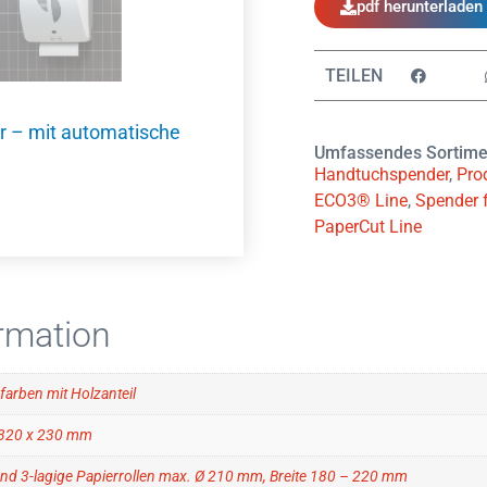
pdf herunterladen
TEILEN
r – mit automatische
Umfassendes Sortime
Handtuchspender
,
Prod
ECO3® Line
,
Spender f
PaperCut Line
ormation
arben mit Holzanteil
 320 x 230 mm
 und 3-lagige Papierrollen max. Ø 210 mm, Breite 180 – 220 mm