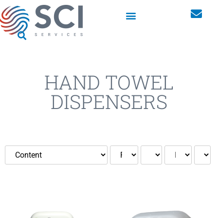
Maßgeschneiderte Lösungen
Schränke für Berufskleidung
HAND TOWEL
DISPENSERS