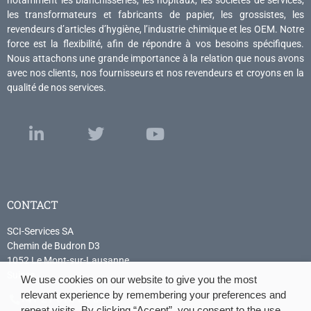
les transformateurs et fabricants de papier, les grossistes, les
revendeurs d’articles d’hygiène, l’industrie chimique et les OEM. Notre
force est la flexibilité, afin de répondre à vos besoins spécifiques.
Nous attachons une grande importance à la relation que nous avons
avec nos clients, nos fournisseurs et nos revendeurs et croyons en la
qualité de nos services.
CONTACT
SCI-Services SA
Chemin de Budron D3
1052 Le Mont-sur-Lausanne
Suisse
We use cookies on our website to give you the most
relevant experience by remembering your preferences and
+41 21 614 04 04
repeat visits. By clicking “Accept”, you consent to the use