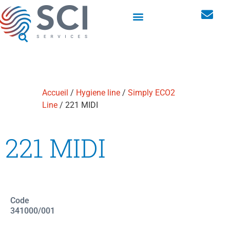
Armoires linge pour les vêtements professionnels
Accueil
/
Hygiene line
/
Simply ECO2
Line
/ 221 MIDI
221 MIDI
Code
341000/001