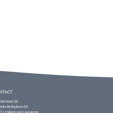
NTACT
-Services SA
min de Budron D3
2 Le Mont-sur-Lausanne