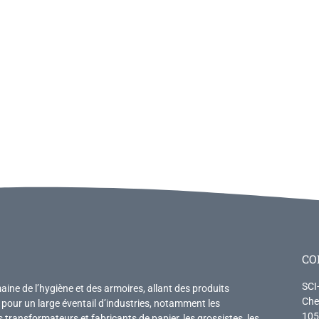
CO
SCI
ne de l’hygiène et des armoires, allant des produits
Che
pour un large éventail d’industries, notamment les
105
es transformateurs et fabricants de papier, les grossistes, les