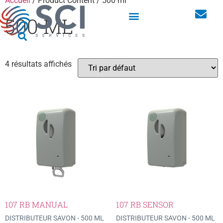
Accueil
/ Product Content / 500 ml
500 ML
Armoires linge pour les vêtements professionnels
4 résultats affichés
107 RB MANUAL
107 RB SENSOR
DISTRIBUTEUR SAVON - 500 ML
DISTRIBUTEUR SAVON - 500 ML