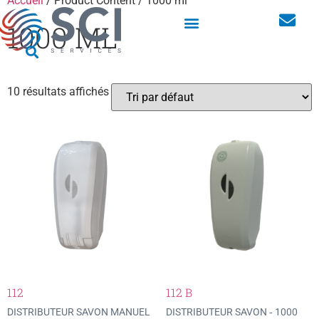
Accueil
/ Product Content / 1000 ml
1000 ML
Distributeurs hygiène
Armoires linge pour les vêtements professionnels
10 résultats affichés
112
112 B
DISTRIBUTEUR SAVON MANUEL
DISTRIBUTEUR SAVON ‐ 1000