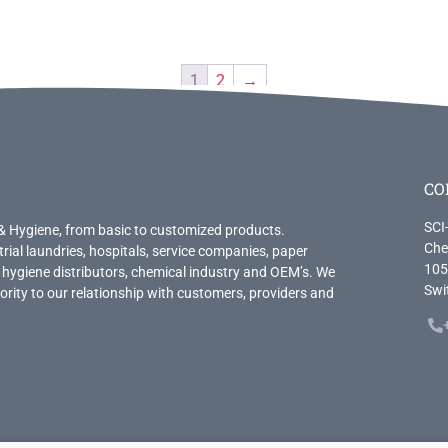
1
2
→
CO
SCI
& Hygiene, from basic to customized products.
Che
trial laundries, hospitals, service companies, paper
105
 hygiene distributors, chemical industry and OEM’s. We
Swi
priority to our relationship with customers, providers and
.