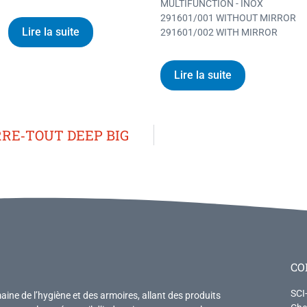
MULTIFUNCTION - INOX
291601/001 WITHOUT MIRROR
Lire la suite
291601/002 WITH MIRROR
Lire la suite
RRE‐TOUT DEEP BIG
CO
SCI
ne de l’hygiène et des armoires, allant des produits