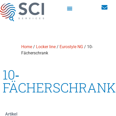
Schränke für Berufskleidung
Maßgeschneiderte Lösungen
Home
/
Locker line
/
Eurostyle NG
/ 10‐
Fächerschrank
10‐
FÄCHERSCHRANK
Artikel