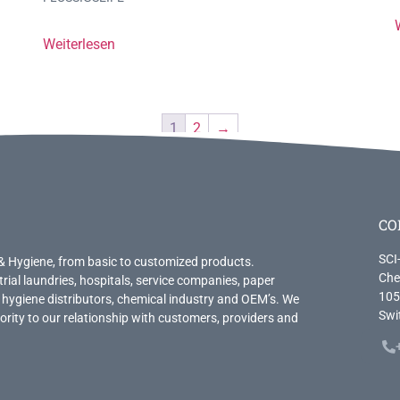
Weiterlesen
1
2
→
CO
SCI
& Hygiene, from basic to customized products.
Che
trial laundries, hospitals, service companies, paper
105
 hygiene distributors, chemical industry and OEM’s. We
Swi
priority to our relationship with customers, providers and
.