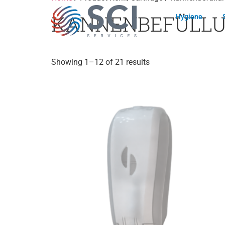
KANNENBEFÜLL
Hygiene
Showing 1–12 of 21 results