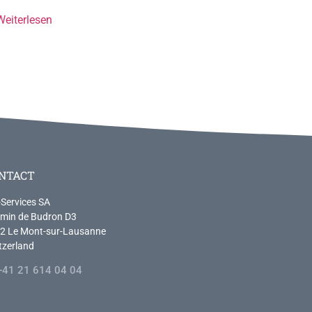
Weiterlesen
NTACT
-Services SA
min de Budron D3
2 Le Mont-sur-Lausanne
tzerland
+41 21 614 04 04